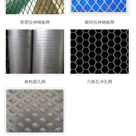
喷塑拉伸钢板网
镀锌拉伸钢板网
卷料圆孔网
六角孔冲孔网