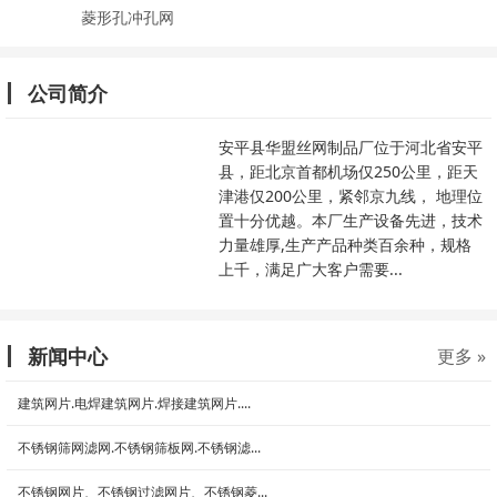
菱形孔冲孔网
公司简介
安平县华盟丝网制品厂位于河北省安平
县，距北京首都机场仅250公里，距天
津港仅200公里，紧邻京九线， 地理位
置十分优越。本厂生产设备先进，技术
力量雄厚,生产产品种类百余种，规格
上千，满足广大客户需要...
新闻中心
更多 »
建筑网片.电焊建筑网片.焊接建筑网片....
不锈钢筛网滤网.不锈钢筛板网.不锈钢滤...
不锈钢网片、不锈钢过滤网片、不锈钢菱...