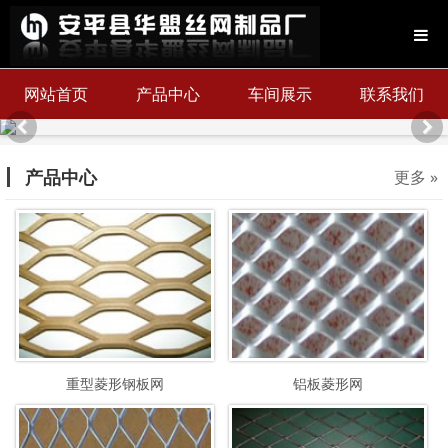
网站首页
产品中心
车间展示
联系我们
产品中心
更多 »
重型菱形钢板网
铝板菱形网