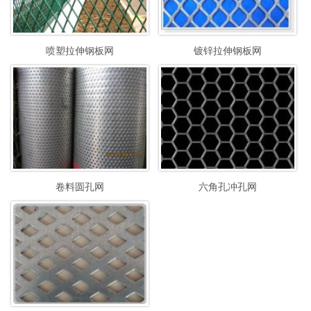
喷塑拉伸钢板网
镀锌拉伸钢板网
卷料圆孔网
六角孔冲孔网