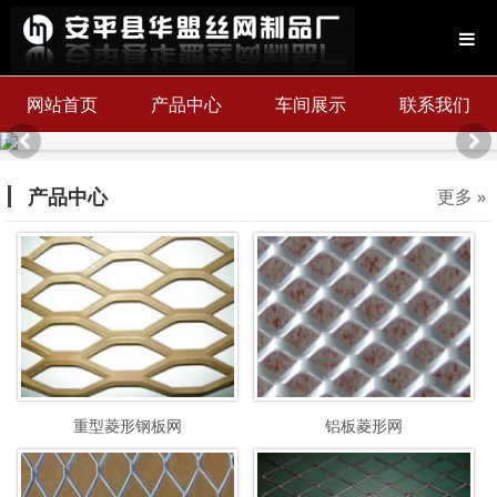
网站首页
产品中心
车间展示
联系我们
产品中心
更多 »
重型菱形钢板网
铝板菱形网