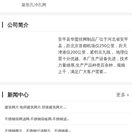
菱形孔冲孔网
公司简介
安平县华盟丝网制品厂位于河北省安平
县，距北京首都机场仅250公里，距天
津港仅200公里，紧邻京九线， 地理位
置十分优越。本厂生产设备先进，技术
力量雄厚,生产产品种类百余种，规格
上千，满足广大客户需要...
新闻中心
更多 »
建筑网片.电焊建筑网片.焊接建筑网片....
不锈钢筛网滤网.不锈钢筛板网.不锈钢滤...
不锈钢网片、不锈钢过滤网片、不锈钢菱...