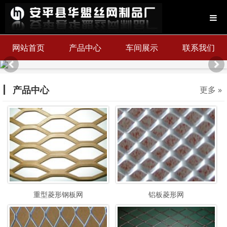
网站首页
产品中心
车间展示
联系我们
产品中心
更多 »
重型菱形钢板网
铝板菱形网