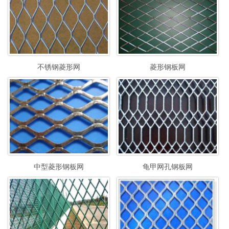
不锈钢菱形网
菱形钢板网
中型菱形钢板网
龟甲网孔钢板网