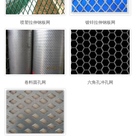
喷塑拉伸钢板网
镀锌拉伸钢板网
卷料圆孔网
六角孔冲孔网