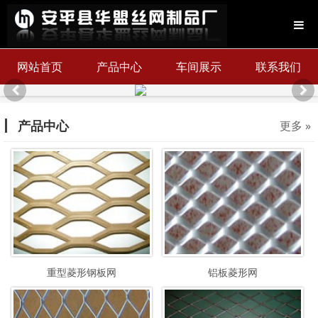
网站首页
产品中心
车间展示
联系我们
产品中心
更多 »
重型菱形钢板网
铝板菱形网